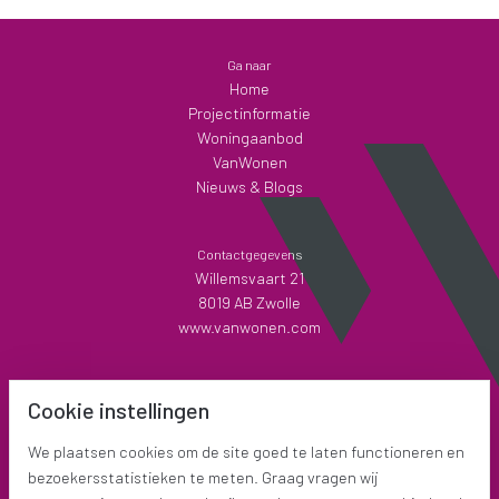
Ga naar
Home
Projectinformatie
Woningaanbod
VanWonen
Nieuws & Blogs
Contactgegevens
Willemsvaart 21
8019 AB Zwolle
www.vanwonen.com
Mijn VanWonen
Cookie instellingen
Interesse
Inloggen
We plaatsen cookies om de site goed te laten functioneren en
bezoekersstatistieken te meten. Graag vragen wij