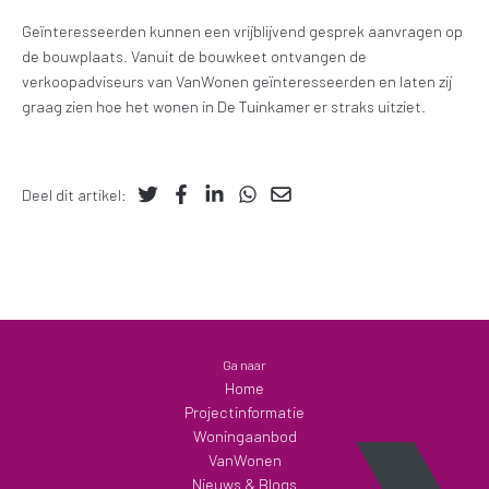
Geïnteresseerden kunnen een vrijblijvend gesprek aanvragen op
de bouwplaats. Vanuit de bouwkeet ontvangen de
verkoopadviseurs van VanWonen geïnteresseerden en laten zij
graag zien hoe het wonen in De Tuinkamer er straks uitziet.
Deel dit artikel:
Ga naar
Home
Projectinformatie
Woningaanbod
VanWonen
Nieuws & Blogs